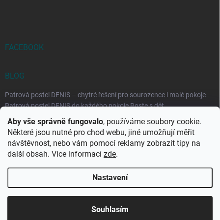
FACEBOOK
BLOG
Patrová postel DENIS – chytré řešení pro sourozence i malé pokoje
Patrová postel DENIS do každého pokoje Roste s dět...
Aby vše správně fungovalo
, používáme soubory cookie.
Rozkládací postele RELAX – ideální řešení pro malé prostory i
Některé jsou nutné pro chod webu, jiné umožňují měřit
každodenní spaní
návštěvnost, nebo vám pomocí reklamy zobrazit tipy na
Rozkládací postel, která se přizpůsobí vašemu živo...
další obsah. Více informací
zde
.
Nastavení
Copyright 2026
DK-obchod.cz
. Všechna práva vyhrazena.
Upravit
nastavení cookies
Souhlasím