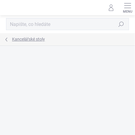
Přejít
na
obsah
Hledat
Kancelářské stoly