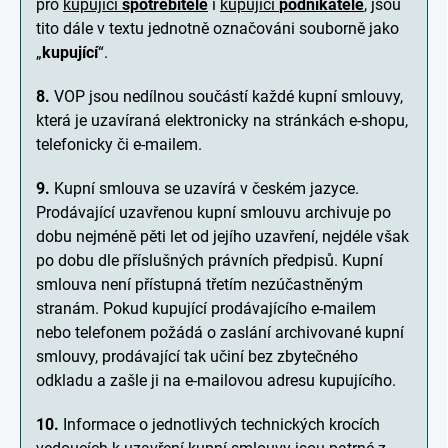
pro
kupující
spotřebitele
i
kupující
podnikatele
, jsou
tito dále v textu jednotně označováni souborně jako
„
kupující
“.
8.
VOP jsou nedílnou součástí každé kupní smlouvy,
která je uzavíraná elektronicky na stránkách e-shopu,
telefonicky či e-mailem.
9.
Kupní smlouva se uzavírá v českém jazyce.
Prodávající uzavřenou kupní smlouvu archivuje po
dobu nejméně pěti let od jejího uzavření, nejdéle však
po dobu dle příslušných právních předpisů. Kupní
smlouva není přístupná třetím nezúčastněným
stranám. Pokud kupující prodávajícího e-mailem
nebo telefonem požádá o zaslání archivované kupní
smlouvy, prodávající tak učiní bez zbytečného
odkladu a zašle ji na e-mailovou adresu kupujícího.
10.
Informace o jednotlivých technických krocích