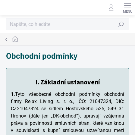
Přejít
na
obsah
Hledat
Domů
Obchodní podmínky
I.
Základní ustanovení
1.
Tyto všeobecné obchodní podmínky obchodní
firmy Relax Living s. r. o., IČO: 21047324, DIČ:
CZ21047324 se sídlem Hostovského 525, 549 31
Hronov (dále jen „DK-obchod“), upravují vzájemná
práva a povinnosti smluvních stran, které vzniknou
v souvislosti s kupní smlouvou uzavíranou mezi