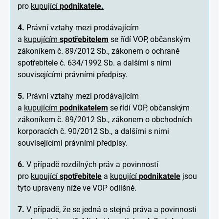
pro
kupující
podnikatele.
4.
Právní vztahy mezi prodávajícím
a
kupujícím
spotřebitelem
se řídí VOP, občanským
zákoníkem č. 89/2012 Sb., zákonem o ochraně
spotřebitele č. 634/1992 Sb. a dalšími s nimi
souvisejícími právními předpisy.
5.
Právní vztahy mezi prodávajícím
a
kupujícím
podnikatelem
se řídí VOP, občanským
zákoníkem č. 89/2012 Sb., zákonem o obchodních
korporacích č. 90/2012 Sb., a dalšími s nimi
souvisejícími právními předpisy.
6.
V případě rozdílných práv a povinností
pro
kupující
spotřebitele
a
kupující
podnikatele
jsou
tyto upraveny níže ve VOP odlišně.
7.
V případě, že se jedná o stejná práva a povinnosti