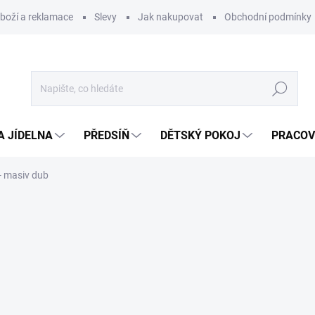
zboží a reklamace
Slevy
Jak nakupovat
Obchodní podmínky
Hledat
A JÍDELNA
PŘEDSÍŇ
DĚTSKÝ POKOJ
PRACOV
- masiv dub