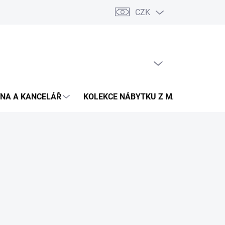
CZK
Podmínky ochrany osobních údajů
Pojištění zásilky
Montáž 
PRÁZDNÝ KOŠÍK
NÁKUPNÍ
KOŠÍK
NA A KANCELÁŘ
KOLEKCE NÁBYTKU Z MASIVU
V