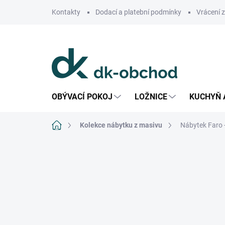
Přejít
Kontakty
Dodací a platební podmínky
Vrácení 
na
obsah
OBÝVACÍ POKOJ
LOŽNICE
KUCHYŇ 
Domů
Kolekce nábytku z masivu
Nábytek Faro 