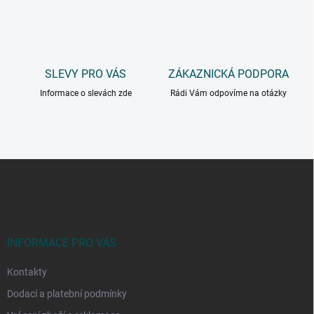
SLEVY PRO VÁS
ZÁKAZNICKÁ PODPORA
Informace o slevách zde
Rádi Vám odpovíme na otázky
Z
á
p
a
t
í
INFORMACE PRO VÁS
Kontakty
Dodací a platební podmínky