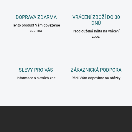
DOPRAVA ZDARMA
VRÁCENÍ ZBOŽÍ DO 30
DNŮ
Tento produkt Vám dovezeme
zdarma
Prodloužená lhůta na vrácení
zboží
SLEVY PRO VÁS
ZÁKAZNICKÁ PODPORA
Informace o slevách zde
Rádi Vám odpovíme na otázky
Z
á
p
a