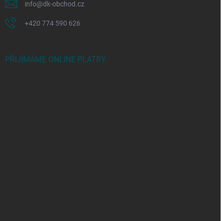
info
@
dk-obchod.cz
+420 774 590 626
PŘIJÍMÁME ONLINE PLATBY