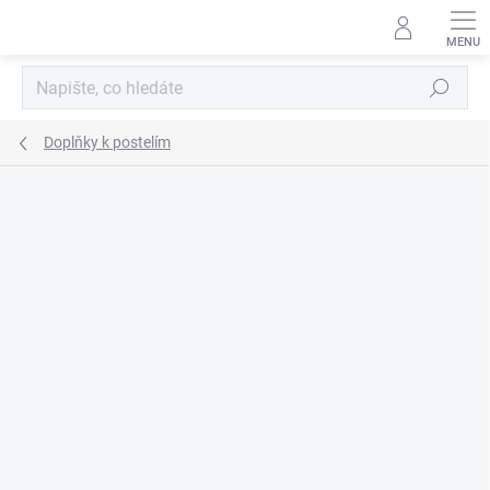
Přejít
na
obsah
Hledat
Doplňky k postelím