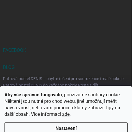
FACEBOOK
BLOG
Patrová postel DENIS – chytré řešení pro sourozence i malé pokoje
Patrová postel DENIS do každého pokoje Roste s dět...
Aby vše správně fungovalo
, používáme soubory cookie.
Rozkládací postele RELAX – ideální řešení pro malé prostory i
Některé jsou nutné pro chod webu, jiné umožňují měřit
každodenní spaní
návštěvnost, nebo vám pomocí reklamy zobrazit tipy na
Rozkládací postel, která se přizpůsobí vašemu živo...
další obsah. Více informací
zde
.
Nastavení