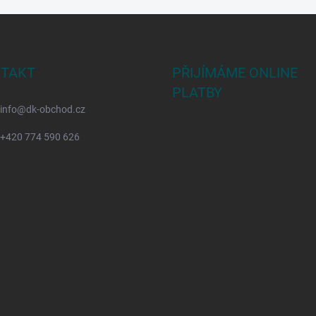
TAKT
PŘIJÍMÁME ONLINE
PLATBY
info
@
dk-obchod.cz
+420 774 590 626