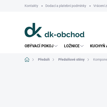
Přejít
Kontakty
Dodací a platební podmínky
Vrácení 
na
obsah
OBÝVACÍ POKOJ
LOŽNICE
KUCHYŇ 
Domů
Předsíň
Předsíňové stěny
Komponen