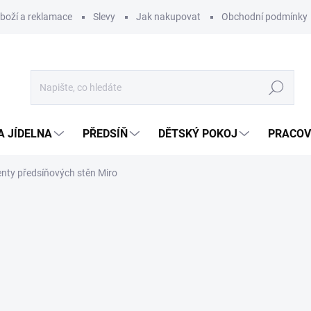
zboží a reklamace
Slevy
Jak nakupovat
Obchodní podmínky
Hledat
A JÍDELNA
PŘEDSÍŇ
DĚTSKÝ POKOJ
PRACOV
ty předsíňových stěn Miro