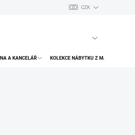
CZK
Podmínky ochrany osobních údajů
Pojištění zásilky
Montáž 
PRÁZDNÝ KOŠÍK
NÁKUPNÍ
KOŠÍK
NA A KANCELÁŘ
KOLEKCE NÁBYTKU Z MASIVU
V