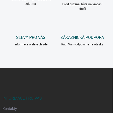
zdarma
Prodloužená lhůta na vrácení
zboží
SLEVY PRO VÁS
ZÁKAZNICKÁ PODPORA
Informace o slevách zde
Rádi Vám odpovíme na otázky
Z
á
p
a
t
í
INFORMACE PRO VÁS
Kontakty