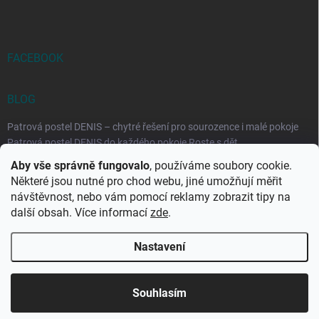
FACEBOOK
BLOG
Patrová postel DENIS – chytré řešení pro sourozence i malé pokoje
Patrová postel DENIS do každého pokoje Roste s dět...
Aby vše správně fungovalo
, používáme soubory cookie.
Rozkládací postele RELAX – ideální řešení pro malé prostory i
Některé jsou nutné pro chod webu, jiné umožňují měřit
každodenní spaní
návštěvnost, nebo vám pomocí reklamy zobrazit tipy na
Rozkládací postel, která se přizpůsobí vašemu živo...
další obsah. Více informací
zde
.
Nastavení
Copyright 2026
DK-obchod.cz
. Všechna práva vyhrazena.
Upravit
nastavení cookies
Souhlasím
Vytvořil Shoptet