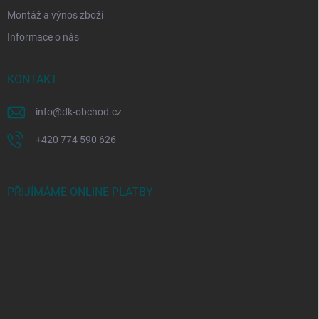
Montáž a výnos zboží
Informace o nás
KONTAKT
info
@
dk-obchod.cz
+420 774 590 626
PŘIJÍMÁME ONLINE PLATBY