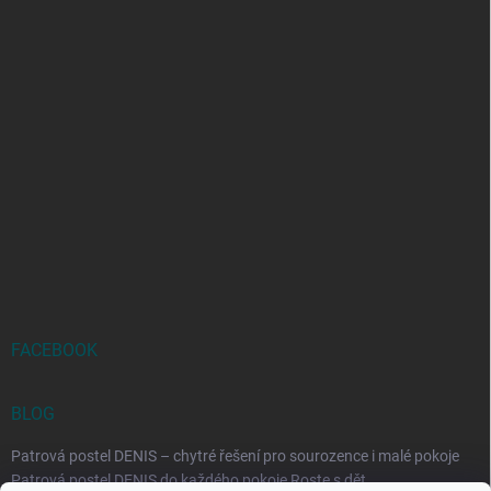
FACEBOOK
BLOG
Patrová postel DENIS – chytré řešení pro sourozence i malé pokoje
Patrová postel DENIS do každého pokoje Roste s dět...