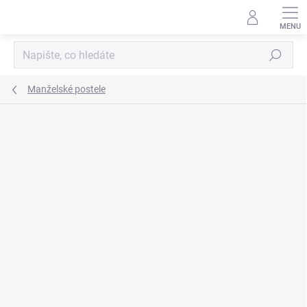
Přejít
na
obsah
Hledat
Manželské postele