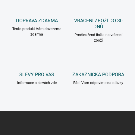
DOPRAVA ZDARMA
VRÁCENÍ ZBOŽÍ DO 30
DNŮ
Tento produkt Vám dovezeme
zdarma
Prodloužená lhůta na vrácení
zboží
SLEVY PRO VÁS
ZÁKAZNICKÁ PODPORA
Informace o slevách zde
Rádi Vám odpovíme na otázky
Z
á
p
a