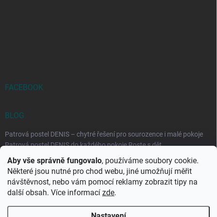
FACEBOOK
BLOG
Patrová postel DENIS – chytré řešení pro sourozence i malé pokoje
Patrová postel DENIS do každého pokoje Roste s dět...
Aby vše správně fungovalo
, používáme soubory cookie.
Rozkládací postele RELAX – ideální řešení pro malé prostory i
Některé jsou nutné pro chod webu, jiné umožňují měřit
každodenní spaní
návštěvnost, nebo vám pomocí reklamy zobrazit tipy na
Rozkládací postel, která se přizpůsobí vašemu živo...
další obsah. Více informací
zde
.
Nastavení