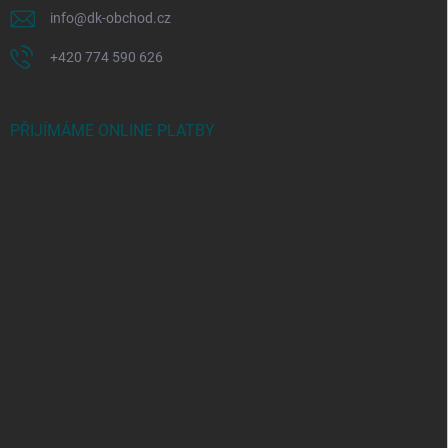
info
@
dk-obchod.cz
+420 774 590 626
PŘIJÍMÁME ONLINE PLATBY