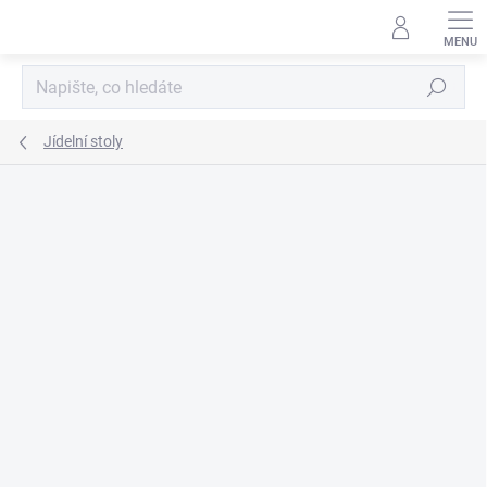
Přejít
na
obsah
Hledat
Jídelní stoly