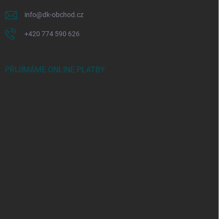
info
@
dk-obchod.cz
+420 774 590 626
PŘIJÍMÁME ONLINE PLATBY