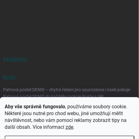
FACEBOOK
BLOG
Patrová postel DENIS – chytré řešení pro sourozence i malé pokoje
Patrová postel DENIS do každého pokoje Roste s dět...
Aby vše správně fungovalo
, používáme soubory cookie.
Rozkládací postele RELAX – ideální řešení pro malé prostory i
Některé jsou nutné pro chod webu, jiné umožňují měřit
každodenní spaní
návštěvnost, nebo vám pomocí reklamy zobrazit tipy na
Rozkládací postel, která se přizpůsobí vašemu živo...
další obsah. Více informací
zde
.