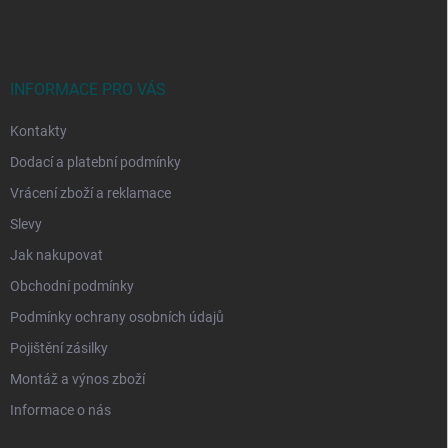
á
p
a
t
í
INFORMACE PRO VÁS
Kontakty
Dodací a platební podmínky
Vrácení zboží a reklamace
Slevy
Jak nakupovat
Obchodní podmínky
Podmínky ochrany osobních údajů
Pojištění zásilky
Montáž a výnos zboží
Informace o nás