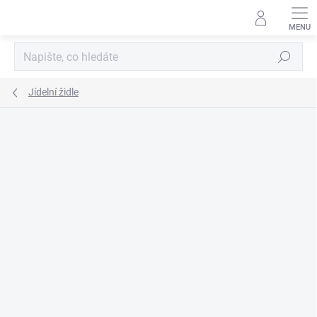
Přejít
na
obsah
Hledat
Jídelní židle