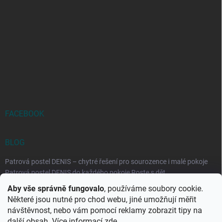
FACEBOOK
BLOG
Patrová postel DENIS – chytré řešení pro sourozence i malé pokoje
Patrová postel DENIS do každého pokoje Roste s dět...
Aby vše správně fungovalo
, používáme soubory cookie.
Rozkládací postele RELAX – ideální řešení pro malé prostory i
Některé jsou nutné pro chod webu, jiné umožňují měřit
každodenní spaní
návštěvnost, nebo vám pomocí reklamy zobrazit tipy na
Rozkládací postel, která se přizpůsobí vašemu živo...
další obsah. Více informací
zde
.