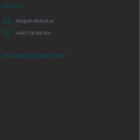
KONTAKT
info
@
dk-obchod.cz
+420 774 590 626
PŘIJÍMÁME ONLINE PLATBY