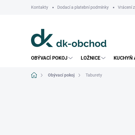
Přejít
Kontakty
Dodací a platební podmínky
Vrácení 
na
obsah
OBÝVACÍ POKOJ
LOŽNICE
KUCHYŇ 
Domů
Obývací pokoj
Taburety