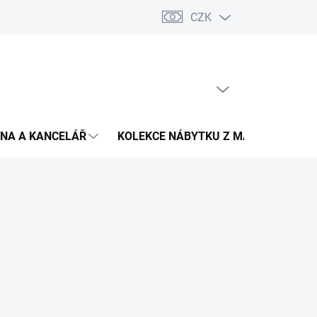
CZK
Podmínky ochrany osobních údajů
Pojištění zásilky
Montáž 
PRÁZDNÝ KOŠÍK
NÁKUPNÍ
KOŠÍK
NA A KANCELÁŘ
KOLEKCE NÁBYTKU Z MASIVU
V