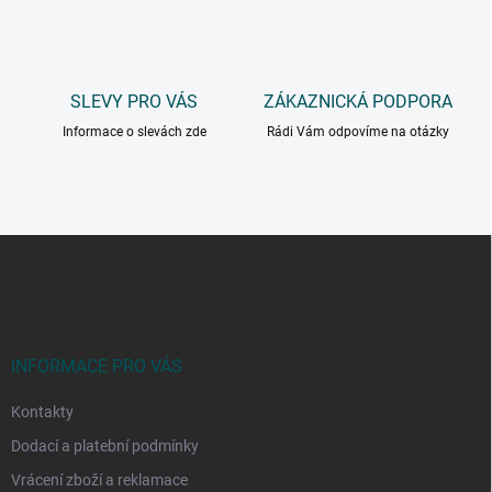
SLEVY PRO VÁS
ZÁKAZNICKÁ PODPORA
Informace o slevách zde
Rádi Vám odpovíme na otázky
Z
á
p
a
t
í
INFORMACE PRO VÁS
Kontakty
Dodací a platební podmínky
Vrácení zboží a reklamace