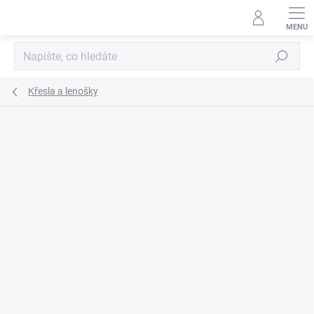
Přejít
na
obsah
Hledat
Křesla a lenošky