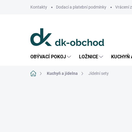
Přejít
Kontakty
Dodací a platební podmínky
Vrácení 
na
obsah
OBÝVACÍ POKOJ
LOŽNICE
KUCHYŇ 
Domů
Kuchyň a jídelna
Jídelní sety