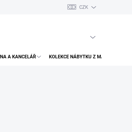
CZK
Podmínky ochrany osobních údajů
Pojištění zásilky
Montáž 
PRÁZDNÝ KOŠÍK
NÁKUPNÍ
KOŠÍK
NA A KANCELÁŘ
KOLEKCE NÁBYTKU Z MASIVU
V