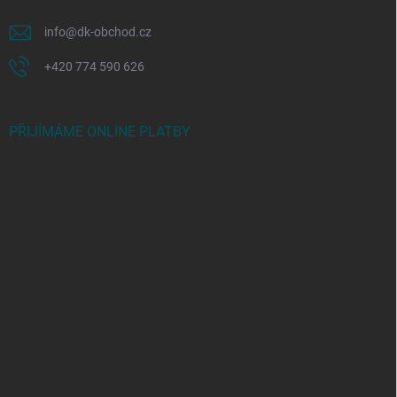
info
@
dk-obchod.cz
+420 774 590 626
PŘIJÍMÁME ONLINE PLATBY