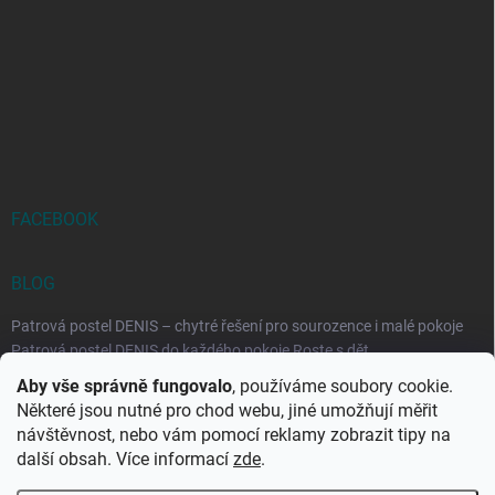
FACEBOOK
BLOG
Patrová postel DENIS – chytré řešení pro sourozence i malé pokoje
Patrová postel DENIS do každého pokoje Roste s dět...
Aby vše správně fungovalo
, používáme soubory cookie.
Rozkládací postele RELAX – ideální řešení pro malé prostory i
Některé jsou nutné pro chod webu, jiné umožňují měřit
každodenní spaní
návštěvnost, nebo vám pomocí reklamy zobrazit tipy na
Rozkládací postel, která se přizpůsobí vašemu živo...
další obsah. Více informací
zde
.