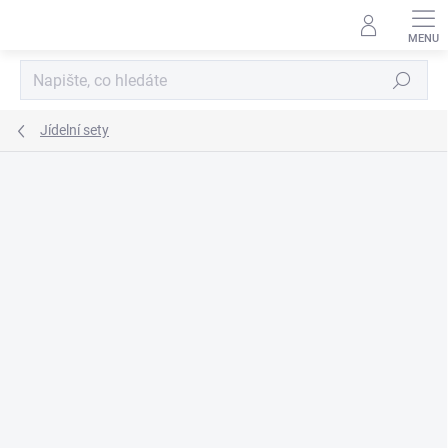
Přejít
na
obsah
Hledat
Jídelní sety