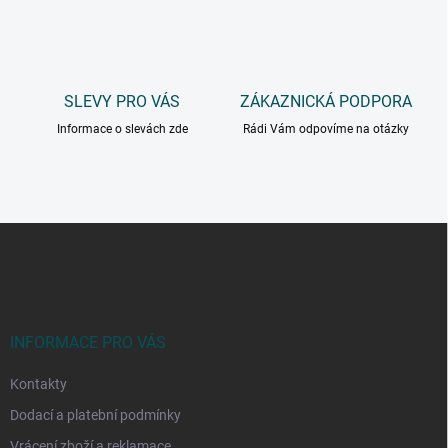
SLEVY PRO VÁS
ZÁKAZNICKÁ PODPORA
Informace o slevách zde
Rádi Vám odpovíme na otázky
Z
á
p
a
t
í
INFORMACE PRO VÁS
Kontakty
Dodací a platební podmínky
Vrácení zboží a reklamace