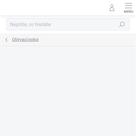
Přejít
na
obsah
Hledat
Obývací pokoj