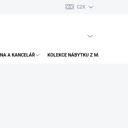
CZK
Podmínky ochrany osobních údajů
Pojištění zásilky
Montáž 
PRÁZDNÝ KOŠÍK
NÁKUPNÍ
KOŠÍK
NA A KANCELÁŘ
KOLEKCE NÁBYTKU Z MASIVU
V