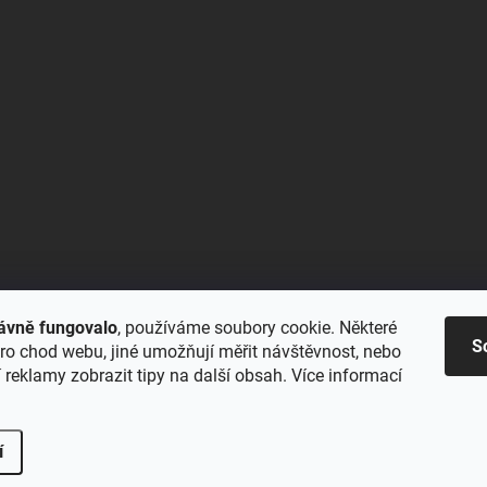
ávně fungovalo
, používáme soubory cookie. Některé
S
ro chod webu, jiné umožňují měřit návštěvnost, nebo
reklamy zobrazit tipy na další obsah. Více informací
í
na.
Upravit nastavení cookies