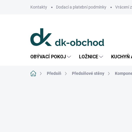
Přejít
Kontakty
Dodací a platební podmínky
Vrácení 
na
obsah
OBÝVACÍ POKOJ
LOŽNICE
KUCHYŇ 
Domů
Předsíň
Předsíňové stěny
Komponen