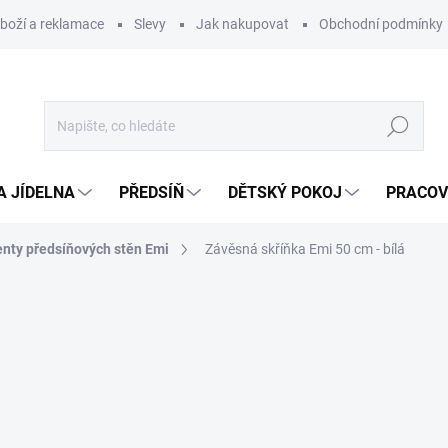
zboží a reklamace
Slevy
Jak nakupovat
Obchodní podmínky
Hledat
A JÍDELNA
PŘEDSÍŇ
DĚTSKÝ POKOJ
PRACOV
ty předsíňových stěn Emi
Závěsná skříňka Emi 50 cm - bílá