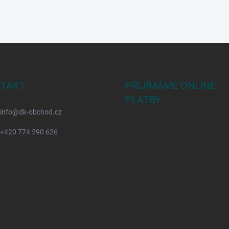
TAKT
PŘIJÍMÁME ONLINE
PLATBY
info
@
dk-obchod.cz
+420 774 590 626