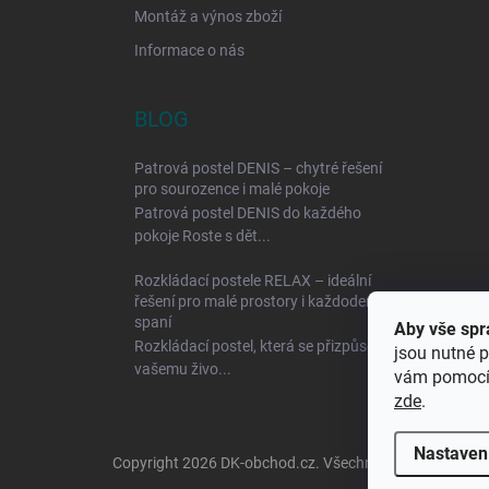
Montáž a výnos zboží
Informace o nás
BLOG
Patrová postel DENIS – chytré řešení
pro sourozence i malé pokoje
Patrová postel DENIS do každého
pokoje Roste s dět...
Rozkládací postele RELAX – ideální
řešení pro malé prostory i každodenní
spaní
Aby vše spr
Rozkládací postel, která se přizpůsobí
jsou nutné p
vašemu živo...
vám pomocí 
zde
.
Nastaven
Copyright 2026
DK-obchod.cz
. Všechna práva vyhraze