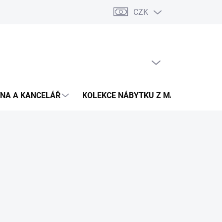
CZK
Podmínky ochrany osobních údajů
Pojištění zásilky
Montáž 
PRÁZDNÝ KOŠÍK
NÁKUPNÍ
KOŠÍK
NA A KANCELÁŘ
KOLEKCE NÁBYTKU Z MASIVU
V