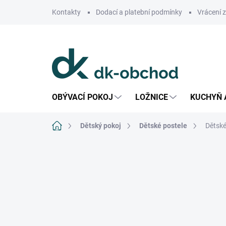
Přejít
Kontakty
Dodací a platební podmínky
Vrácení 
na
obsah
OBÝVACÍ POKOJ
LOŽNICE
KUCHYŇ 
Domů
Dětský pokoj
Dětské postele
Dětské