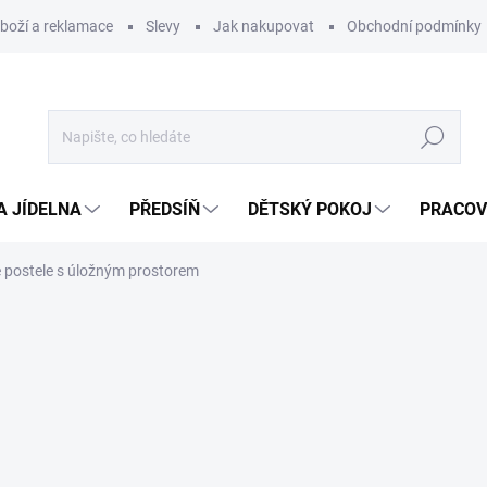
zboží a reklamace
Slevy
Jak nakupovat
Obchodní podmínky
Hledat
A JÍDELNA
PŘEDSÍŇ
DĚTSKÝ POKOJ
PRACOV
 postele s úložným prostorem