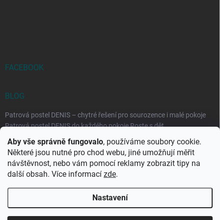
FACEBOOK
BLOG
Patrová postel DENIS – chytré řešení pro sourozence i malé pokoje
Patrová postel DENIS do každého pokoje Roste s dět...
Aby vše správně fungovalo
, používáme soubory cookie.
Rozkládací postele RELAX – ideální řešení pro malé prostory i
Některé jsou nutné pro chod webu, jiné umožňují měřit
každodenní spaní
návštěvnost, nebo vám pomocí reklamy zobrazit tipy na
Rozkládací postel, která se přizpůsobí vašemu živo...
další obsah. Více informací
zde
.
Nastavení
Copyright 2026
DK-obchod.cz
. Všechna práva vyhrazena.
Upravit