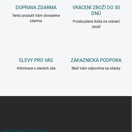
DOPRAVA ZDARMA
VRÁCENÍ ZBOŽÍ DO 30
DNŮ
Tento produkt Vám dovezeme
zdarma
Prodloužená lhůta na vrácení
zboží
SLEVY PRO VÁS
ZÁKAZNICKÁ PODPORA
Informace o slevách zde
Rádi Vám odpovíme na otázky
Z
á
p
a
t
í
INFORMACE PRO VÁS