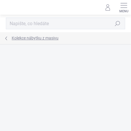
Přejít
na
obsah
Hledat
Kolekce nábytku z masivu