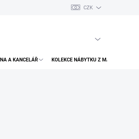
CZK
Podmínky ochrany osobních údajů
Pojištění zásilky
Montáž 
PRÁZDNÝ KOŠÍK
NÁKUPNÍ
KOŠÍK
NA A KANCELÁŘ
KOLEKCE NÁBYTKU Z MASIVU
V