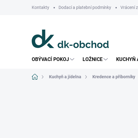
Přejít
Kontakty
Dodací a platební podmínky
Vrácení 
na
obsah
OBÝVACÍ POKOJ
LOŽNICE
KUCHYŇ 
Domů
Kuchyň a jídelna
Kredence a příborníky