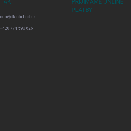
TAKT
PŘIJÍMÁME ONLINE
PLATBY
info
@
dk-obchod.cz
+420 774 590 626