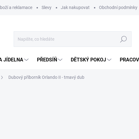
zboží a reklamace
Slevy
Jak nakupovat
Obchodní podmínky
Hledat
A JÍDELNA
PŘEDSÍŇ
DĚTSKÝ POKOJ
PRACOV
Dubový příborník Orlando II - tmavý dub