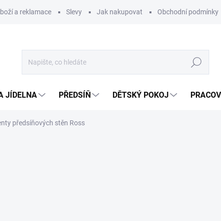
zboží a reklamace
Slevy
Jak nakupovat
Obchodní podmínky
Hledat
A JÍDELNA
PŘEDSÍŇ
DĚTSKÝ POKOJ
PRACOV
ty předsíňových stěn Ross