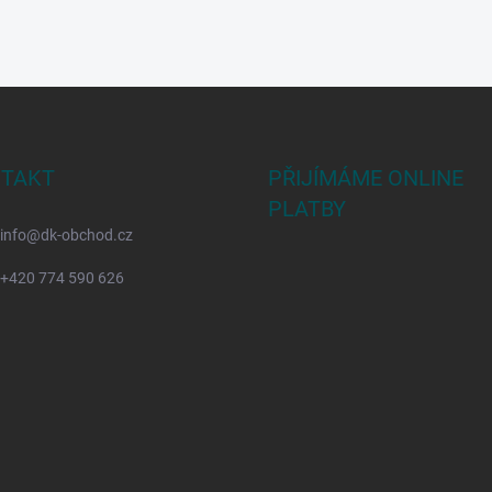
TAKT
PŘIJÍMÁME ONLINE
PLATBY
info
@
dk-obchod.cz
+420 774 590 626