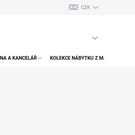
CZK
Podmínky ochrany osobních údajů
Pojištění zásilky
Montáž 
PRÁZDNÝ KOŠÍK
NÁKUPNÍ
KOŠÍK
NA A KANCELÁŘ
KOLEKCE NÁBYTKU Z MASIVU
V