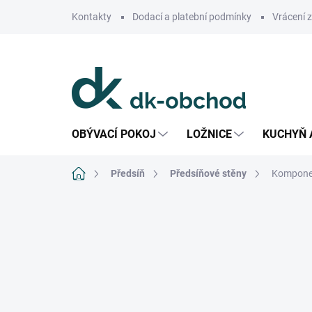
Přejít
Kontakty
Dodací a platební podmínky
Vrácení 
na
obsah
OBÝVACÍ POKOJ
LOŽNICE
KUCHYŇ 
Domů
Předsíň
Předsíňové stěny
Komponen