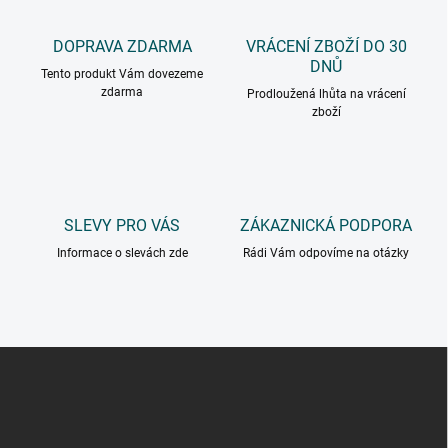
DOPRAVA ZDARMA
VRÁCENÍ ZBOŽÍ DO 30
DNŮ
Tento produkt Vám dovezeme
zdarma
Prodloužená lhůta na vrácení
zboží
SLEVY PRO VÁS
ZÁKAZNICKÁ PODPORA
Informace o slevách zde
Rádi Vám odpovíme na otázky
Z
á
p
a
t