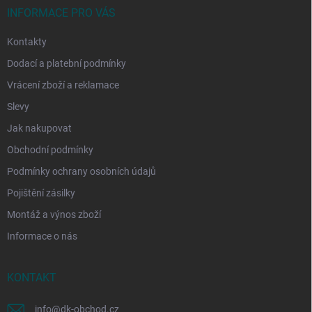
í
INFORMACE PRO VÁS
Kontakty
Dodací a platební podmínky
Vrácení zboží a reklamace
Slevy
Jak nakupovat
Obchodní podmínky
Podmínky ochrany osobních údajů
Pojištění zásilky
Montáž a výnos zboží
Informace o nás
KONTAKT
info
@
dk-obchod.cz