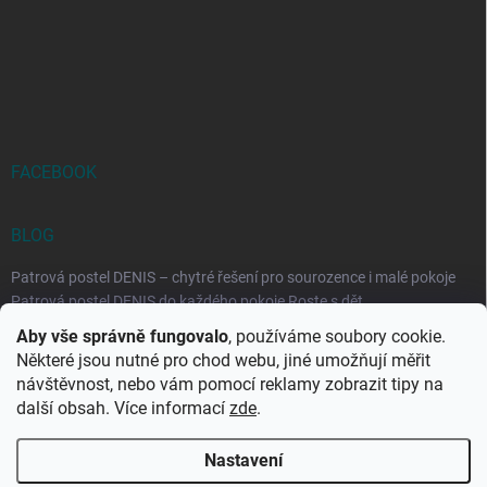
FACEBOOK
BLOG
Patrová postel DENIS – chytré řešení pro sourozence i malé pokoje
Patrová postel DENIS do každého pokoje Roste s dět...
Aby vše správně fungovalo
, používáme soubory cookie.
Rozkládací postele RELAX – ideální řešení pro malé prostory i
Některé jsou nutné pro chod webu, jiné umožňují měřit
každodenní spaní
návštěvnost, nebo vám pomocí reklamy zobrazit tipy na
Rozkládací postel, která se přizpůsobí vašemu živo...
další obsah. Více informací
zde
.
Nastavení