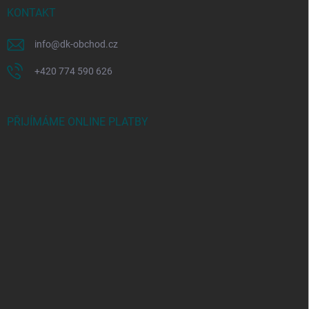
KONTAKT
info
@
dk-obchod.cz
+420 774 590 626
PŘIJÍMÁME ONLINE PLATBY