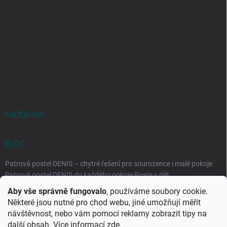
FACEBOOK
BLOG
Patrová postel DENIS – chytré řešení pro sourozence i malé pokoje
Patrová postel DENIS do každého pokoje Roste s dět...
Aby vše správně fungovalo
, používáme soubory cookie.
Rozkládací postele RELAX – ideální řešení pro malé prostory i
Některé jsou nutné pro chod webu, jiné umožňují měřit
každodenní spaní
návštěvnost, nebo vám pomocí reklamy zobrazit tipy na
Rozkládací postel, která se přizpůsobí vašemu živo...
další obsah. Více informací
zde
.