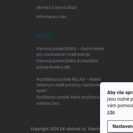
Montáž a výnos zboží
Informace o nás
BLOG
Patrová postel DENIS – chytré řešení
pro sourozence i malé pokoje
Patrová postel DENIS do každého
pokoje Roste s dět...
Rozkládací postele RELAX – ideální
řešení pro malé prostory i každodenní
spaní
Aby vše spr
Rozkládací postel, která se přizpůsobí
jsou nutné p
vašemu živo...
vám pomocí 
zde
.
Nastaven
Copyright 2026
DK-obchod.cz
. Všechna práva vyhraze