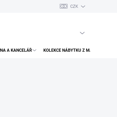
CZK
Podmínky ochrany osobních údajů
Pojištění zásilky
Montáž 
PRÁZDNÝ KOŠÍK
NÁKUPNÍ
KOŠÍK
NA A KANCELÁŘ
KOLEKCE NÁBYTKU Z MASIVU
V