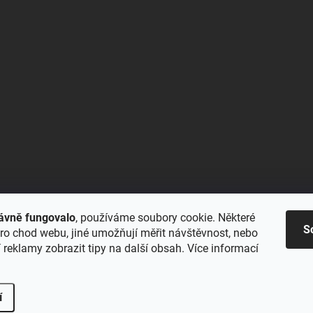
ávně fungovalo
, používáme soubory cookie. Některé
S
ro chod webu, jiné umožňují měřit návštěvnost, nebo
reklamy zobrazit tipy na další obsah. Více informací
í
na.
Upravit nastavení cookies