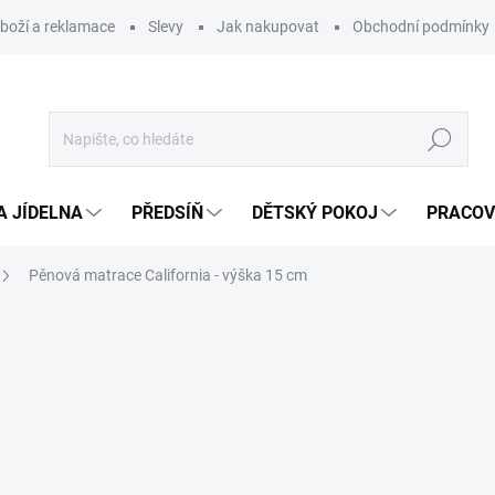
zboží a reklamace
Slevy
Jak nakupovat
Obchodní podmínky
Hledat
A JÍDELNA
PŘEDSÍŇ
DĚTSKÝ POKOJ
PRACOV
Pěnová matrace California - výška 15 cm