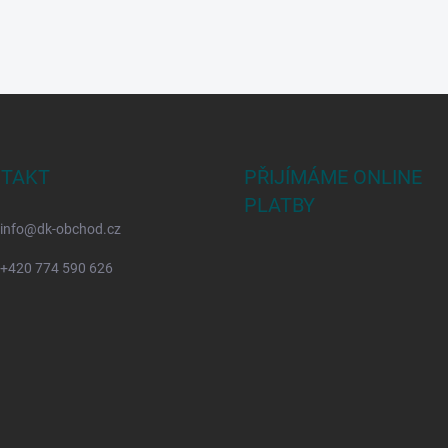
TAKT
PŘIJÍMÁME ONLINE
PLATBY
info
@
dk-obchod.cz
+420 774 590 626