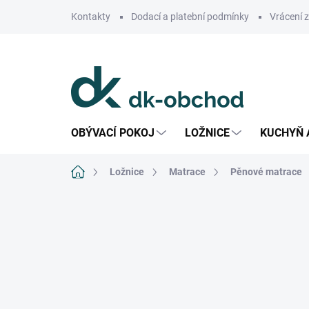
Přejít
Kontakty
Dodací a platební podmínky
Vrácení 
na
obsah
OBÝVACÍ POKOJ
LOŽNICE
KUCHYŇ 
Domů
Ložnice
Matrace
Pěnové matrace