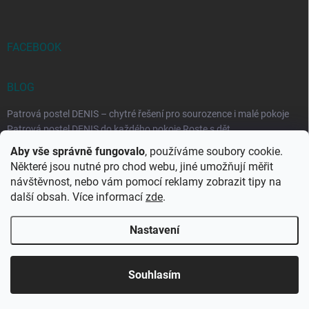
FACEBOOK
BLOG
Patrová postel DENIS – chytré řešení pro sourozence i malé pokoje
Patrová postel DENIS do každého pokoje Roste s dět...
Aby vše správně fungovalo
, používáme soubory cookie.
Rozkládací postele RELAX – ideální řešení pro malé prostory i
Některé jsou nutné pro chod webu, jiné umožňují měřit
každodenní spaní
návštěvnost, nebo vám pomocí reklamy zobrazit tipy na
Rozkládací postel, která se přizpůsobí vašemu živo...
další obsah. Více informací
zde
.
Nastavení
Copyright 2026
DK-obchod.cz
. Všechna práva vyhrazena.
Upravit
nastavení cookies
Souhlasím
Vytvořil Shoptet