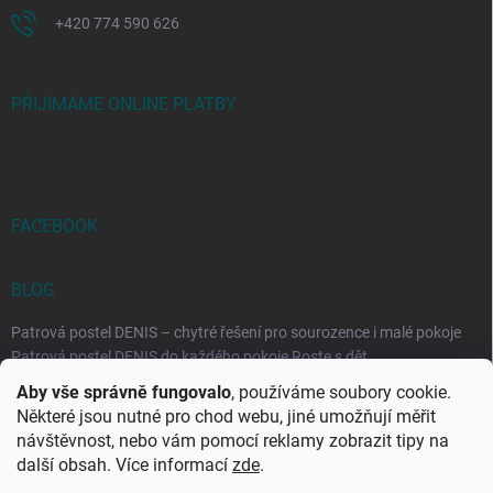
+420 774 590 626
PŘIJÍMÁME ONLINE PLATBY
FACEBOOK
BLOG
Patrová postel DENIS – chytré řešení pro sourozence i malé pokoje
Patrová postel DENIS do každého pokoje Roste s dět...
Aby vše správně fungovalo
, používáme soubory cookie.
Rozkládací postele RELAX – ideální řešení pro malé prostory i
Některé jsou nutné pro chod webu, jiné umožňují měřit
každodenní spaní
návštěvnost, nebo vám pomocí reklamy zobrazit tipy na
Rozkládací postel, která se přizpůsobí vašemu živo...
další obsah. Více informací
zde
.