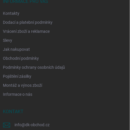
í
INFORMACE PRO VÁS
Kontakty
Dodací a platební podmínky
Vrácení zboží a reklamace
Slevy
Jak nakupovat
Obchodní podmínky
Podmínky ochrany osobních údajů
Pojištění zásilky
Montáž a výnos zboží
Informace o nás
KONTAKT
info
@
dk-obchod.cz