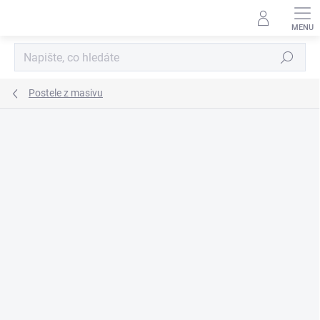
Přejít
na
obsah
Hledat
Postele z masivu