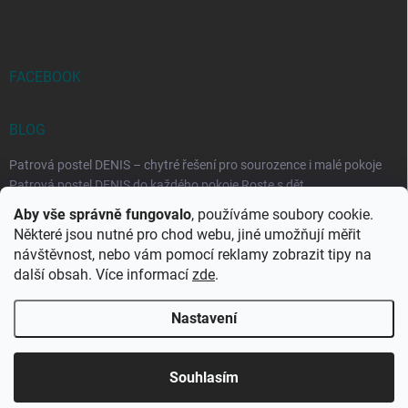
FACEBOOK
BLOG
Patrová postel DENIS – chytré řešení pro sourozence i malé pokoje
Patrová postel DENIS do každého pokoje Roste s dět...
Aby vše správně fungovalo
, používáme soubory cookie.
Rozkládací postele RELAX – ideální řešení pro malé prostory i
Některé jsou nutné pro chod webu, jiné umožňují měřit
každodenní spaní
návštěvnost, nebo vám pomocí reklamy zobrazit tipy na
Rozkládací postel, která se přizpůsobí vašemu živo...
další obsah. Více informací
zde
.
Nastavení
Copyright 2026
DK-obchod.cz
. Všechna práva vyhrazena.
Upravit
nastavení cookies
Souhlasím
Vytvořil Shoptet