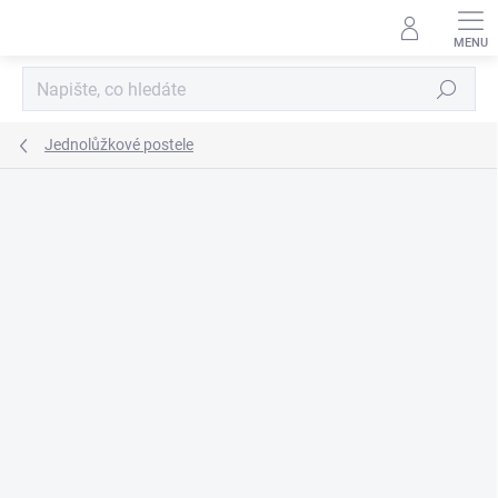
Přejít
na
obsah
Hledat
Jednolůžkové postele