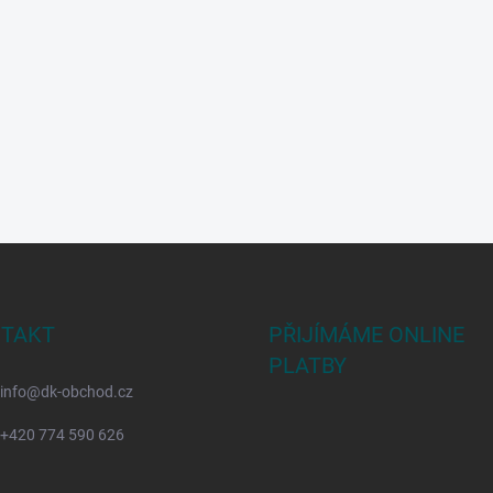
TAKT
PŘIJÍMÁME ONLINE
PLATBY
info
@
dk-obchod.cz
+420 774 590 626