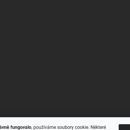
ávně fungovalo
, používáme soubory cookie. Některé