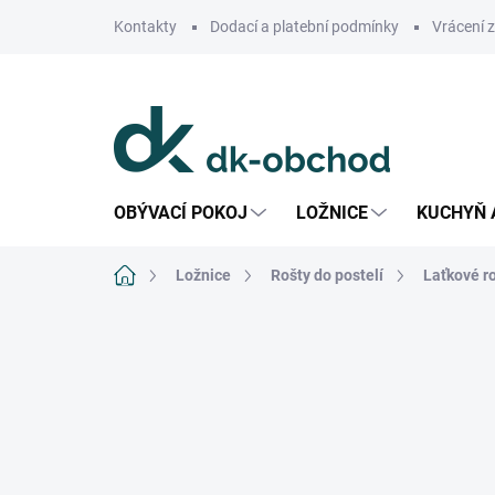
Přejít
Kontakty
Dodací a platební podmínky
Vrácení 
na
obsah
OBÝVACÍ POKOJ
LOŽNICE
KUCHYŇ 
Domů
Ložnice
Rošty do postelí
Laťkové r