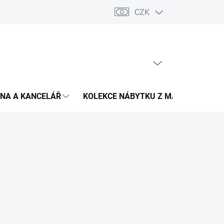
CZK
Podmínky ochrany osobních údajů
Pojištění zásilky
Montáž 
PRÁZDNÝ KOŠÍK
NÁKUPNÍ
KOŠÍK
NA A KANCELÁŘ
KOLEKCE NÁBYTKU Z MASIVU
V