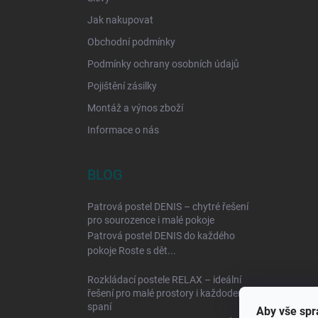
Jak nakupovat
Obchodní podmínky
Podmínky ochrany osobních údajů
Pojištění zásilky
Montáž a výnos zboží
Informace o nás
BLOG
Patrová postel DENIS – chytré řešení
pro sourozence i malé pokoje
Patrová postel DENIS do každého
pokoje Roste s dět...
Rozkládací postele RELAX – ideální
řešení pro malé prostory i každodenní
spaní
Aby vše spr