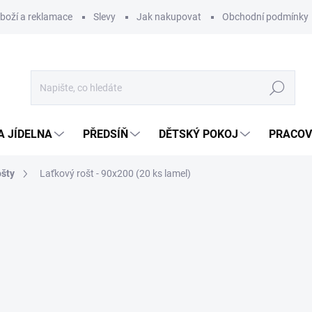
zboží a reklamace
Slevy
Jak nakupovat
Obchodní podmínky
Hledat
A JÍDELNA
PŘEDSÍŇ
DĚTSKÝ POKOJ
PRACOV
ošty
Laťkový rošt - 90x200 (20 ks lamel)