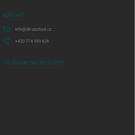
KONTAKT
info
@
dk-obchod.cz
+420 774 590 626
PŘIJÍMÁME ONLINE PLATBY