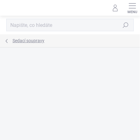
Přejít
na
obsah
Hledat
Sedací soupravy