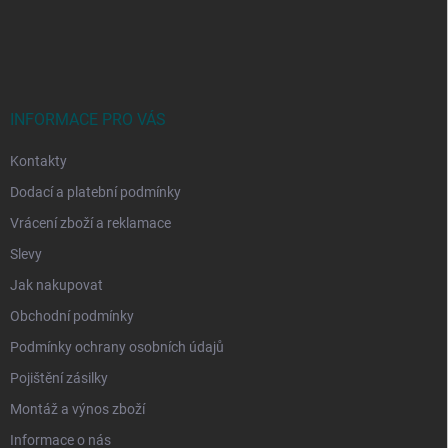
Z
á
p
a
t
í
INFORMACE PRO VÁS
Kontakty
Dodací a platební podmínky
Vrácení zboží a reklamace
Slevy
Jak nakupovat
Obchodní podmínky
Podmínky ochrany osobních údajů
Pojištění zásilky
Montáž a výnos zboží
Informace o nás