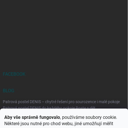
FACEBOOK
BLOG
Patrová postel DENIS – chytré řešení pro sourozence i malé pokoje
Patrová postel DENIS do každého pokoje Roste s dět...
Aby vše správně fungovalo
, používáme soubory cookie.
Rozkládací postele RELAX – ideální řešení pro malé prostory i
Některé jsou nutné pro chod webu, jiné umožňují měřit
každodenní spaní