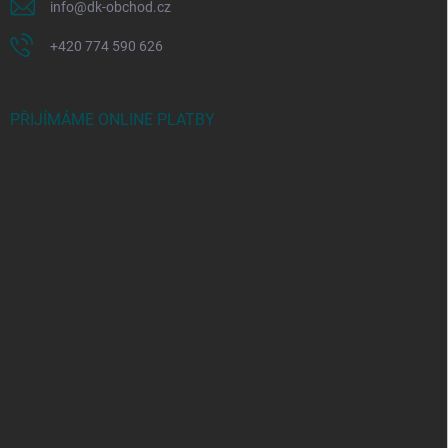
info
@
dk-obchod.cz
+420 774 590 626
PŘIJÍMÁME ONLINE PLATBY