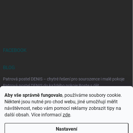
FACEBOOK
BLOG
Patrová postel DENIS – chytré řešení pro sourozence i malé pokoje
Patrová postel DENIS do každého pokoje Roste s dět...
Aby vše správně fungovalo
, používáme soubory cookie.
Rozkládací postele RELAX – ideální řešení pro malé prostory i
Některé jsou nutné pro chod webu, jiné umožňují měřit
každodenní spaní
návštěvnost, nebo vám pomocí reklamy zobrazit tipy na
Rozkládací postel, která se přizpůsobí vašemu živo...
další obsah. Více informací
zde
.
Nastavení