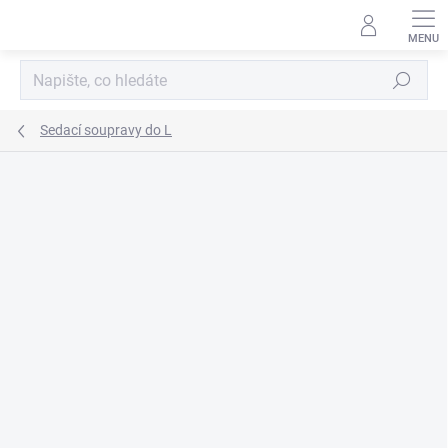
Přejít
na
obsah
Hledat
Sedací soupravy do L