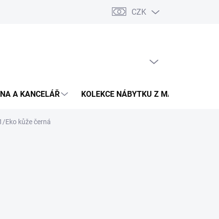
CZK
Podmínky ochrany osobních údajů
Pojištění zásilky
Montáž 
PRÁZDNÝ KOŠÍK
NÁKUPNÍ
KOŠÍK
NA A KANCELÁŘ
KOLEKCE NÁBYTKU Z MASIVU
V
01/Eko kůže černá