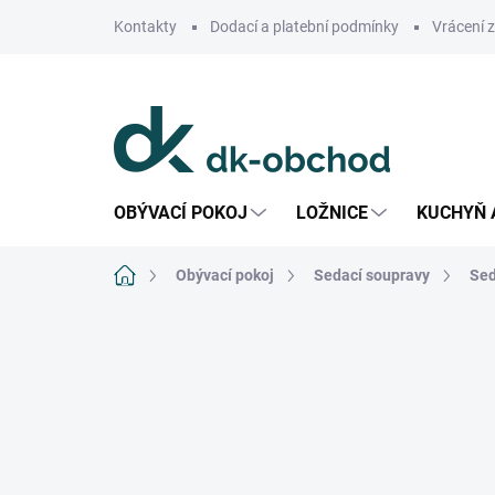
Přejít
Kontakty
Dodací a platební podmínky
Vrácení 
na
obsah
OBÝVACÍ POKOJ
LOŽNICE
KUCHYŇ 
Domů
Obývací pokoj
Sedací soupravy
Sed