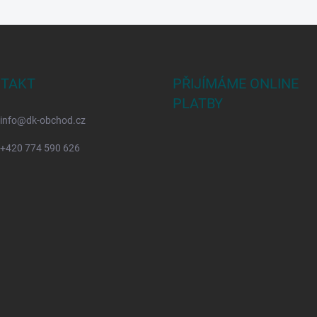
TAKT
PŘIJÍMÁME ONLINE
PLATBY
info
@
dk-obchod.cz
+420 774 590 626