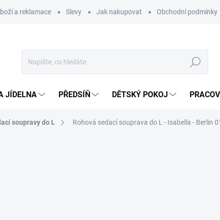
zboží a reklamace
Slevy
Jak nakupovat
Obchodní podmínky
Hledat
A JÍDELNA
PŘEDSÍŇ
DĚTSKÝ POKOJ
PRACOV
ací soupravy do L
Rohová sedací souprava do L - Isabella - Berlin 