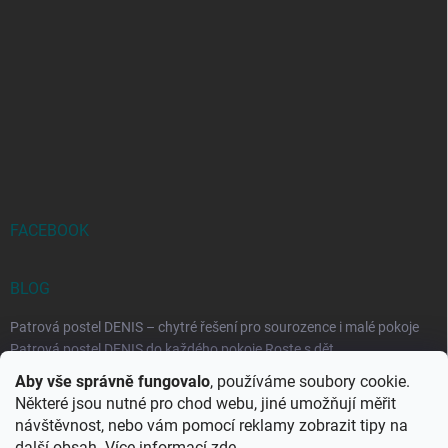
FACEBOOK
BLOG
Patrová postel DENIS – chytré řešení pro sourozence i malé pokoje
Patrová postel DENIS do každého pokoje Roste s dět...
Aby vše správně fungovalo
, používáme soubory cookie.
Rozkládací postele RELAX – ideální řešení pro malé prostory i
Některé jsou nutné pro chod webu, jiné umožňují měřit
každodenní spaní
návštěvnost, nebo vám pomocí reklamy zobrazit tipy na
Rozkládací postel, která se přizpůsobí vašemu živo...
další obsah. Více informací
zde
.