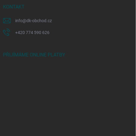
KONTAKT
info
@
dk-obchod.cz
+420 774 590 626
PŘIJÍMÁME ONLINE PLATBY