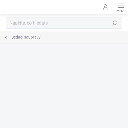
Přejít
na
obsah
Hledat
Sedací soupravy