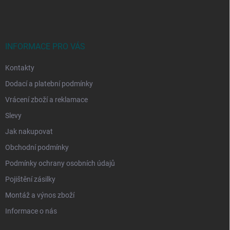
á
p
a
t
í
INFORMACE PRO VÁS
Kontakty
Dodací a platební podmínky
Vrácení zboží a reklamace
Slevy
Jak nakupovat
Obchodní podmínky
Podmínky ochrany osobních údajů
Pojištění zásilky
Montáž a výnos zboží
Informace o nás