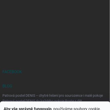
FACEBOOK
BLOG
Patrová postel DENIS – chytré řešení pro sourozence i malé pokoje
Patrová postel DENIS do každého pokoje Roste s dět...
Aby vše správně fungovalo
, používáme soubory cookie.