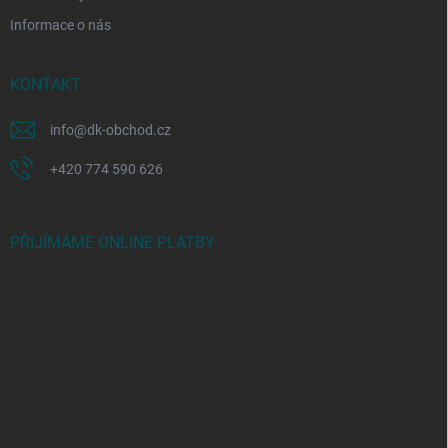
Informace o nás
KONTAKT
info
@
dk-obchod.cz
+420 774 590 626
PŘIJÍMÁME ONLINE PLATBY