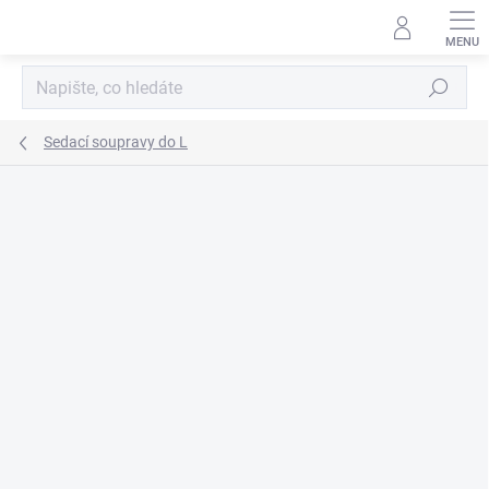
Přejít
na
obsah
Hledat
Sedací soupravy do L