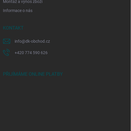
Montáž a výnos zboží
Informace o nás
KONTAKT
info
@
dk-obchod.cz
+420 774 590 626
PŘIJÍMÁME ONLINE PLATBY