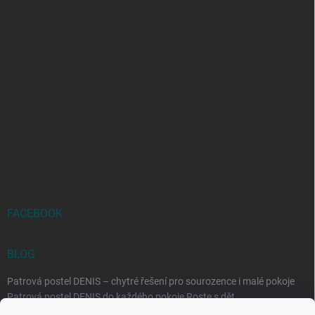
FACEBOOK
BLOG
Patrová postel DENIS – chytré řešení pro sourozence i malé pokoje
Patrová postel DENIS do každého pokoje Roste s dět...