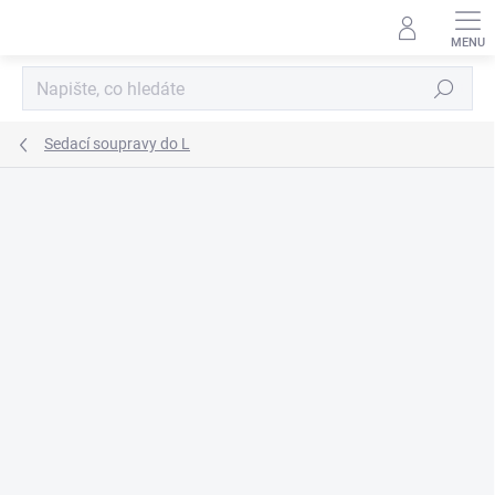
Přejít
na
obsah
Hledat
Sedací soupravy do L