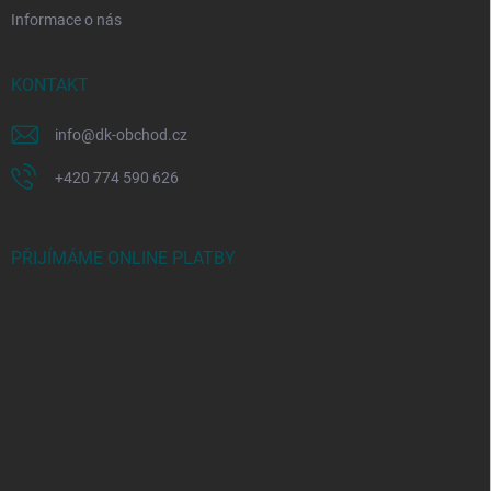
Informace o nás
KONTAKT
info
@
dk-obchod.cz
+420 774 590 626
PŘIJÍMÁME ONLINE PLATBY