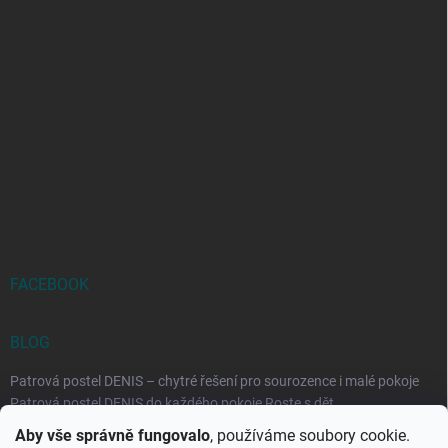
FACEBOOK
BLOG
Patrová postel DENIS – chytré řešení pro sourozence i malé pokoje
Patrová postel DENIS do každého pokoje Roste s dět...
Aby vše správně fungovalo
, používáme soubory cookie.
Rozkládací postele RELAX – ideální řešení pro malé prostory i