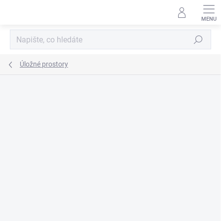
Přejít
na
obsah
Hledat
Úložné prostory