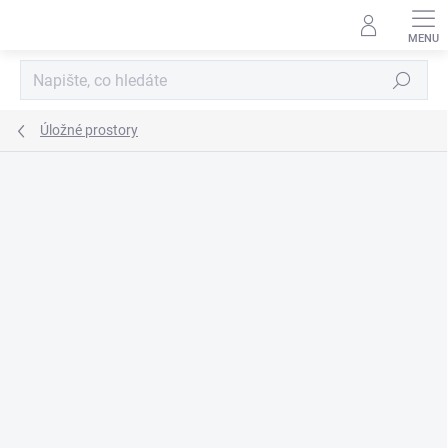
Přejít
na
obsah
Hledat
Úložné prostory