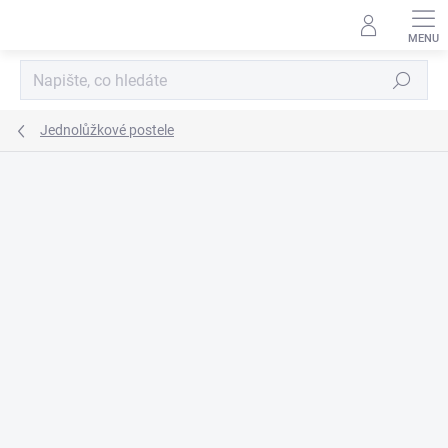
Přejít
na
obsah
Hledat
Jednolůžkové postele