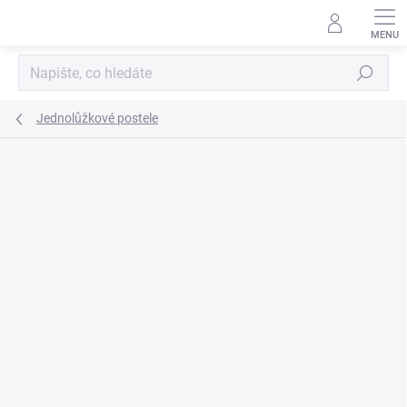
Přejít
na
obsah
Hledat
Jednolůžkové postele