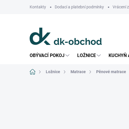
Přejít
Kontakty
Dodací a platební podmínky
Vrácení 
na
obsah
OBÝVACÍ POKOJ
LOŽNICE
KUCHYŇ 
Domů
Ložnice
Matrace
Pěnové matrace