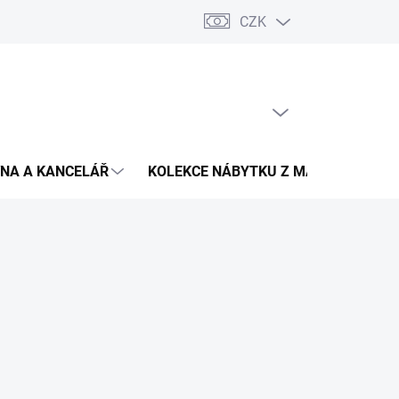
CZK
Podmínky ochrany osobních údajů
Pojištění zásilky
Montáž 
PRÁZDNÝ KOŠÍK
NÁKUPNÍ
KOŠÍK
NA A KANCELÁŘ
KOLEKCE NÁBYTKU Z MASIVU
V