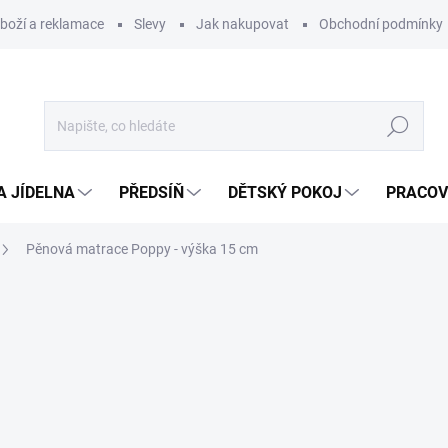
zboží a reklamace
Slevy
Jak nakupovat
Obchodní podmínky
Hledat
A JÍDELNA
PŘEDSÍŇ
DĚTSKÝ POKOJ
PRACOV
Pěnová matrace Poppy - výška 15 cm