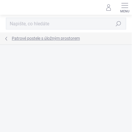
Přejít
na
obsah
Hledat
Patrové postele s úložným prostorem