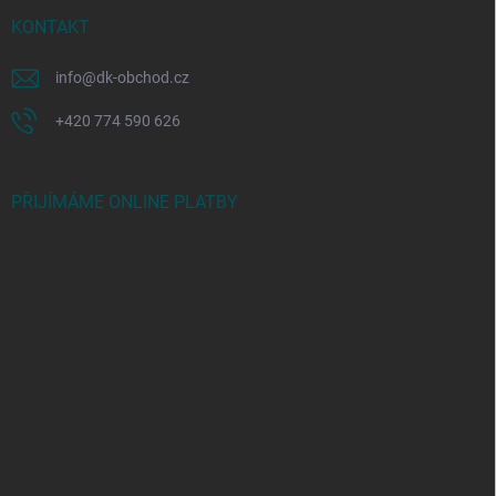
KONTAKT
info
@
dk-obchod.cz
+420 774 590 626
PŘIJÍMÁME ONLINE PLATBY