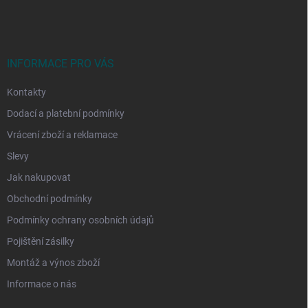
á
p
a
t
í
INFORMACE PRO VÁS
Kontakty
Dodací a platební podmínky
Vrácení zboží a reklamace
Slevy
Jak nakupovat
Obchodní podmínky
Podmínky ochrany osobních údajů
Pojištění zásilky
Montáž a výnos zboží
Informace o nás