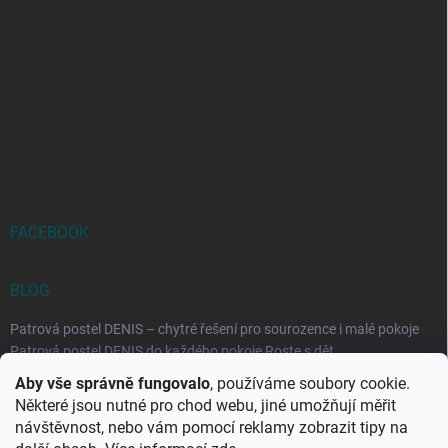
FACEBOOK
BLOG
Patrová postel DENIS – chytré řešení pro sourozence i malé pokoje
Patrová postel DENIS do každého pokoje Roste s dět...
Aby vše správně fungovalo
, používáme soubory cookie.
Rozkládací postele RELAX – ideální řešení pro malé prostory i
Některé jsou nutné pro chod webu, jiné umožňují měřit
každodenní spaní
návštěvnost, nebo vám pomocí reklamy zobrazit tipy na
Rozkládací postel, která se přizpůsobí vašemu živo...