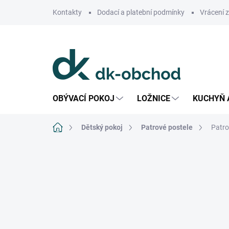
Přejít
Kontakty
Dodací a platební podmínky
Vrácení 
na
obsah
OBÝVACÍ POKOJ
LOŽNICE
KUCHYŇ 
Domů
Dětský pokoj
Patrové postele
Patro