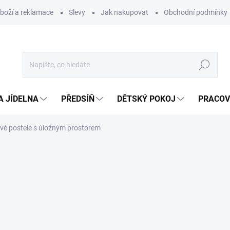
zboží a reklamace
Slevy
Jak nakupovat
Obchodní podmínky
Hledat
A JÍDELNA
PŘEDSÍŇ
DĚTSKÝ POKOJ
PRACOV
vé postele s úložným prostorem