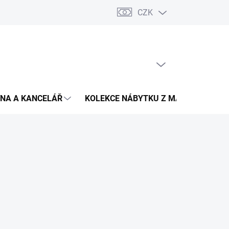
CZK
Podmínky ochrany osobních údajů
Pojištění zásilky
Montáž 
PRÁZDNÝ KOŠÍK
NÁKUPNÍ
KOŠÍK
NA A KANCELÁŘ
KOLEKCE NÁBYTKU Z MASIVU
V