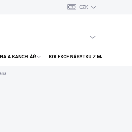
CZK
Podmínky ochrany osobních údajů
Pojištění zásilky
Montáž 
PRÁZDNÝ KOŠÍK
NÁKUPNÍ
KOŠÍK
NA A KANCELÁŘ
KOLEKCE NÁBYTKU Z MASIVU
V
wana