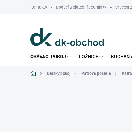
Přejít
Kontakty
Dodací a platební podmínky
Vrácení 
na
obsah
OBÝVACÍ POKOJ
LOŽNICE
KUCHYŇ 
Domů
Dětský pokoj
Patrové postele
Patro