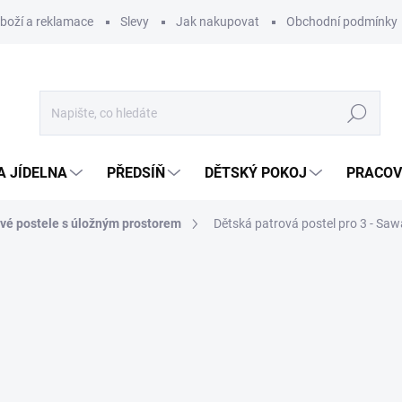
zboží a reklamace
Slevy
Jak nakupovat
Obchodní podmínky
Hledat
A JÍDELNA
PŘEDSÍŇ
DĚTSKÝ POKOJ
PRACOV
vé postele s úložným prostorem
Dětská patrová postel pro 3 - Sa