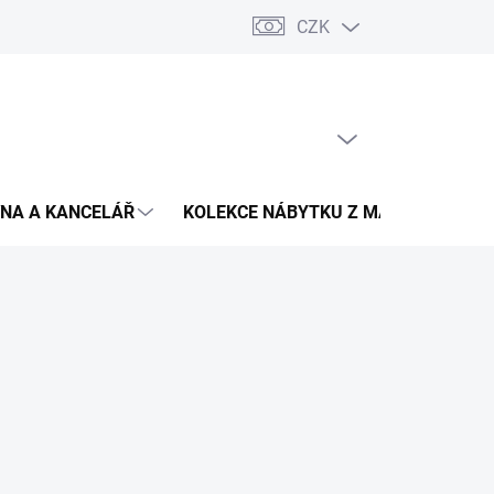
CZK
Podmínky ochrany osobních údajů
Pojištění zásilky
Montáž 
PRÁZDNÝ KOŠÍK
NÁKUPNÍ
KOŠÍK
NA A KANCELÁŘ
KOLEKCE NÁBYTKU Z MASIVU
V