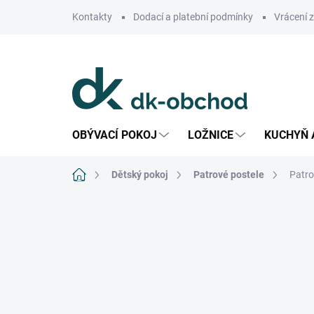
Přejít
Kontakty
Dodací a platební podmínky
Vrácení 
na
obsah
OBÝVACÍ POKOJ
LOŽNICE
KUCHYŇ 
Domů
Dětský pokoj
Patrové postele
Patro