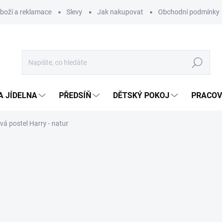
zboží a reklamace
Slevy
Jak nakupovat
Obchodní podmínky
Hledat
A JÍDELNA
PŘEDSÍŇ
DĚTSKÝ POKOJ
PRACOV
vá postel Harry - natur