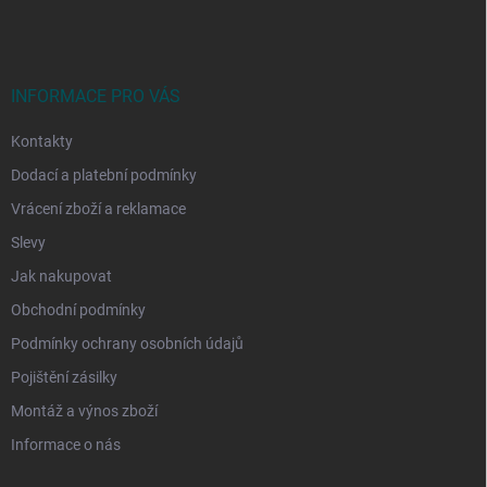
á
p
a
t
í
INFORMACE PRO VÁS
Kontakty
Dodací a platební podmínky
Vrácení zboží a reklamace
Slevy
Jak nakupovat
Obchodní podmínky
Podmínky ochrany osobních údajů
Pojištění zásilky
Montáž a výnos zboží
Informace o nás