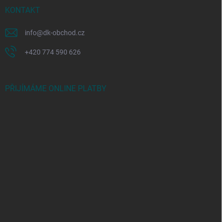
KONTAKT
info
@
dk-obchod.cz
+420 774 590 626
PŘIJÍMÁME ONLINE PLATBY