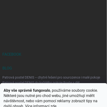
FACEBOOK
BLOG
Patrová postel DENIS – chytré řešení pro sourozence i malé pokoje
Patrová postel DENIS do každého pokoje Roste s dět...
Aby vše správně fungovalo
, používáme soubory cookie.
Rozkládací postele RELAX – ideální řešení pro malé prostory i
Některé jsou nutné pro chod webu, jiné umožňují měřit
každodenní spaní
návštěvnost, nebo vám pomocí reklamy zobrazit tipy na
Rozkládací postel, která se přizpůsobí vašemu živo...
další obsah. Více informací
zde
.