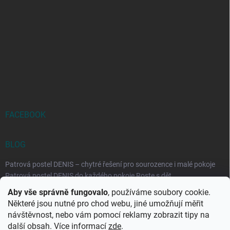
FACEBOOK
BLOG
Patrová postel DENIS – chytré řešení pro sourozence i malé pokoje
Patrová postel DENIS do každého pokoje Roste s dět...
Aby vše správně fungovalo
, používáme soubory cookie.
Rozkládací postele RELAX – ideální řešení pro malé prostory i
Některé jsou nutné pro chod webu, jiné umožňují měřit
každodenní spaní
návštěvnost, nebo vám pomocí reklamy zobrazit tipy na
Rozkládací postel, která se přizpůsobí vašemu živo...
další obsah. Více informací
zde
.