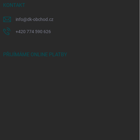
KONTAKT
info
@
dk-obchod.cz
+420 774 590 626
PŘIJÍMÁME ONLINE PLATBY