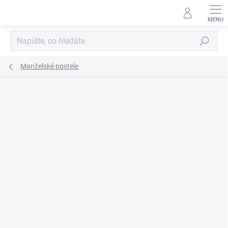
Přejít
na
obsah
Hledat
Manželské postele