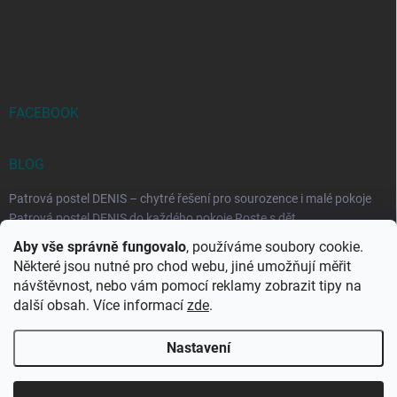
FACEBOOK
BLOG
Patrová postel DENIS – chytré řešení pro sourozence i malé pokoje
Patrová postel DENIS do každého pokoje Roste s dět...
Aby vše správně fungovalo
, používáme soubory cookie.
Rozkládací postele RELAX – ideální řešení pro malé prostory i
Některé jsou nutné pro chod webu, jiné umožňují měřit
každodenní spaní
návštěvnost, nebo vám pomocí reklamy zobrazit tipy na
Rozkládací postel, která se přizpůsobí vašemu živo...
další obsah. Více informací
zde
.
Nastavení
Copyright 2026
DK-obchod.cz
. Všechna práva vyhrazena.
Upravit