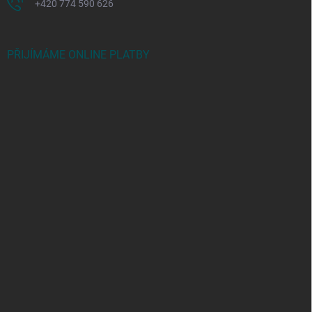
+420 774 590 626
PŘIJÍMÁME ONLINE PLATBY