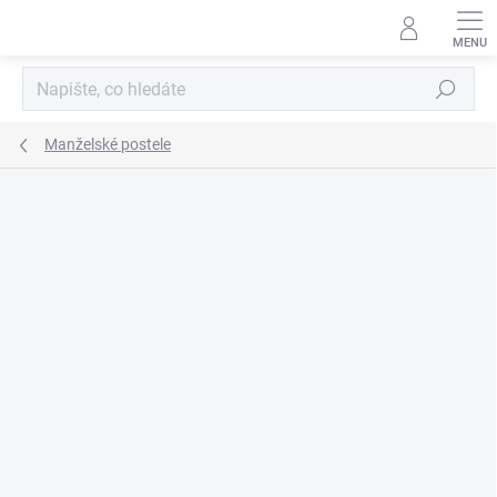
Přejít
na
obsah
Hledat
Manželské postele