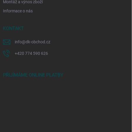
Montáž a výnos zboží
Informace o nás
KONTAKT
info
@
dk-obchod.cz
+420 774 590 626
PŘIJÍMÁME ONLINE PLATBY