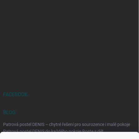
FACEBOOK
BLOG
Patrová postel DENIS – chytré řešení pro sourozence i malé pokoje
Patrová postel DENIS do každého pokoje Roste s dět...